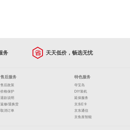
服务
天天低价，畅选无忧
售后服务
特色服务
售后政策
夺宝岛
价格保护
DIY装机
退款说明
延保服务
返修/退换货
京东E卡
取消订单
京东通信
京鱼座智能