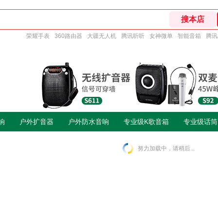
荣耀手表
360路由器
大疆无人机
腾讯听听
女神微单
智能音箱
腾讯
响
户外扩音器
户外防水音响
专业级K歌音箱
专业级话筒
努力加载中，请稍后...