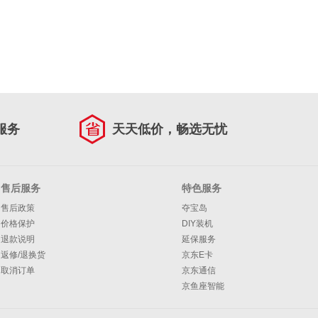
服务
天天低价，畅选无忧
售后服务
特色服务
售后政策
夺宝岛
价格保护
DIY装机
退款说明
延保服务
返修/退换货
京东E卡
取消订单
京东通信
京鱼座智能