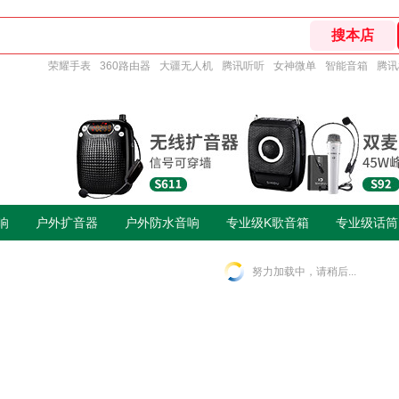
荣耀手表
360路由器
大疆无人机
腾讯听听
女神微单
智能音箱
腾讯
响
户外扩音器
户外防水音响
专业级K歌音箱
专业级话筒
努力加载中，请稍后...